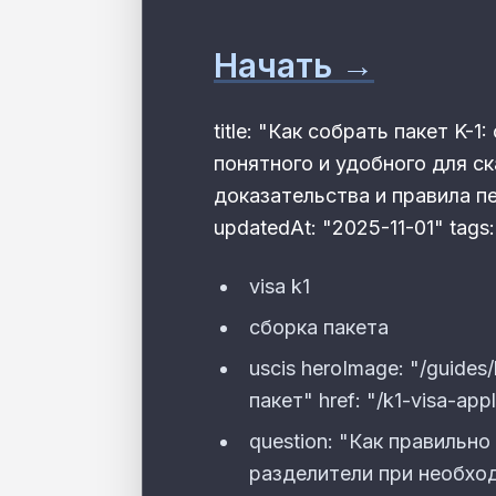
Начать →
title: "Как собрать пакет K-
понятного и удобного для с
доказательства и правила печ
updatedAt: "2025-11-01" tags:
visa k1
сборка пакета
uscis heroImage: "/guides
пакет" href: "/k1-visa-appl
question: "Как правильно
разделители при необхо