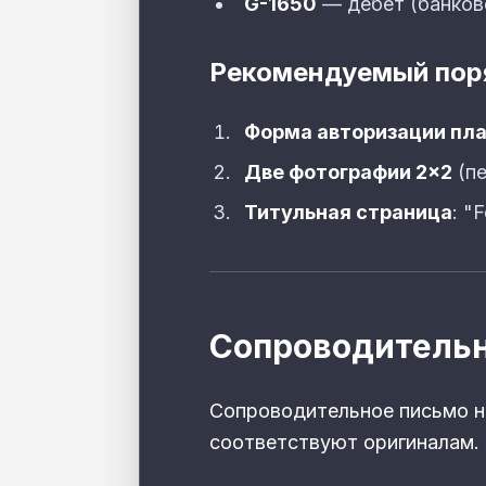
G-1650
— дебет (банков
Рекомендуемый поря
Форма авторизации пл
Две фотографии 2×2
(пе
Титульная страница
: "
Сопроводительн
Сопроводительное письмо на
соответствуют оригиналам.