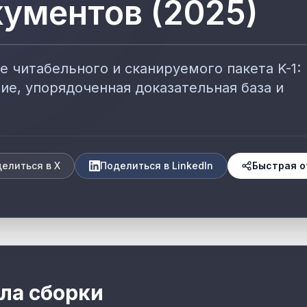
кументов (2025)
е читабельного и сканируемого пакета K-1:
ие, упорядоченная доказательная база и
елиться в X
Поделиться в LinkedIn
Быстрая о
ла сборки