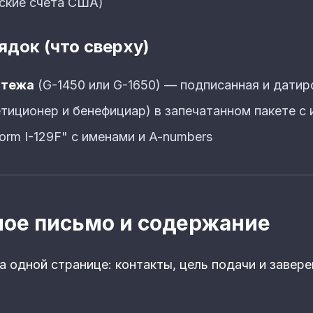
ские счета США)
док (что сверху)
атежа
(G-1450 или G-1650) — подписанная и датир
тиционер и бенефициар) в запечатанном пакете с
Form I-129F" с именами и A-numbers
ое письмо и содержание
 одной странице: контакты, цель подачи и завере