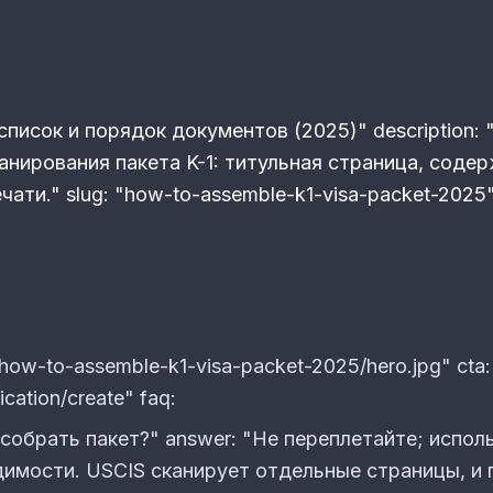
1: список и порядок документов (2025)" description
канирования пакета K-1: титульная страница, соде
ати." slug: "how-to-assemble-k1-visa-packet-2025"
/how-to-assemble-k1-visa-packet-2025/hero.jpg" cta
ication/create" faq:
 собрать пакет?" answer: "Не переплетайте; испол
димости. USCIS сканирует отдельные страницы, и