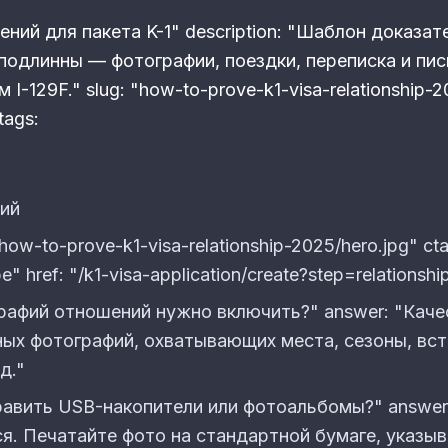
шений для пакета K-1" description: "Шаблон доказа
подлинны — фотографии, поездки, переписка и пис
I-129F." slug: "how-to-prove-k1-visa-relationship-2
tags:
ий
/how-to-prove-k1-visa-relationship-2025/hero.jpg" ct
 href: "/k1-visa-application/create?step=relationship
графий отношений нужно включить?" answer: "Каче
ых фотографий, охватывающих места, сезоны, встр
д."
равить USB-накопители или фотоальбомы?" answer
. Печатайте фото на стандартной бумаге, указыв