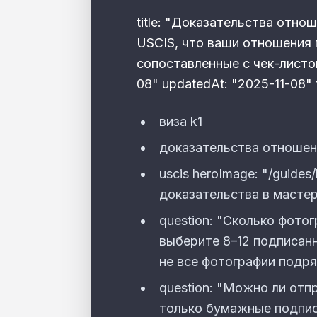
title: "Доказательства отно
USCIS, что ваши отношения 
сопоставленные с чек-листом 
08" updatedAt: "2025-11-08" 
виза k1
доказательства отношен
uscis heroImage: "/guides
доказательства в мастере"
question: "Сколько фото
выберите 8–12 подписанн
не все фотографии подря
question: "Можно ли отп
только бумажные подпися