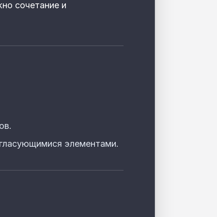
жно сочетание и
ов.
огласующимися элементами.