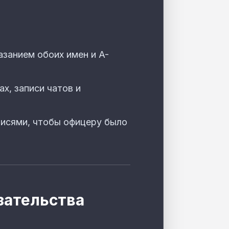
казанием обоих имен и A-
х, записи чатов и
писями, чтобы офицеру было
зательства