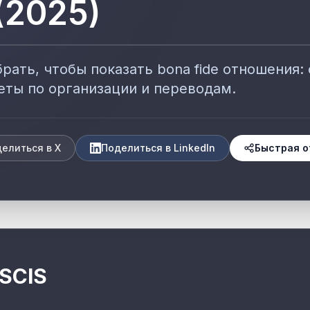
(2025)
рать, чтобы показать bona fide отношения: 
веты по организации и переводам.
елиться в X
Поделиться в LinkedIn
Быстрая о
SCIS