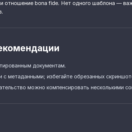
ли отношение bona fide. Нет одного шаблона — ва
в.
рекомендации
атированным документам.
и с метаданными; избегайте обрезанных скриншот
ательство можно компенсировать несколькими с