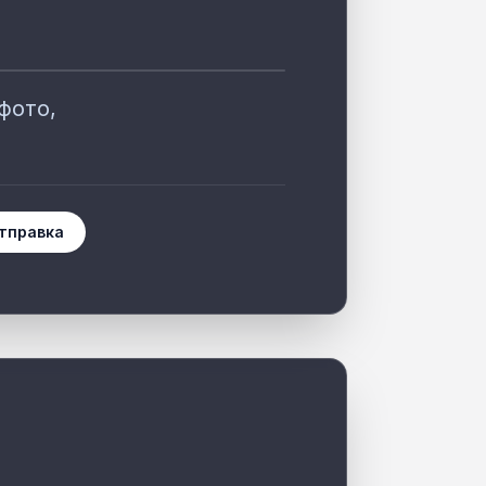
фото,
тправка