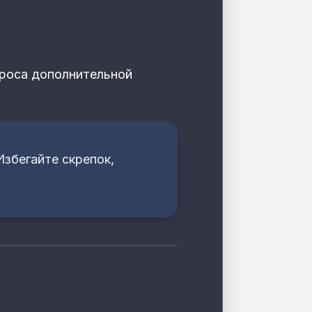
проса дополнительной
збегайте скрепок,