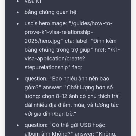
visa k1
bằng chứng quan hệ
uscis heroImage: "/guides/how-to-
prove-k1-visa-relationship-
2025/hero.jpg" cta: label: "Đính kèm
bằng chứng trong trợ giúp" href: "/k1-
visa-application/create?
step=relationship" faq:
question: "Bao nhiêu ảnh nên bao
gồm?" answer: "Chất lượng hơn số
lượng: chọn 8–12 ảnh có chú thích trải
dài nhiều địa điểm, mùa, và tương tác
với gia đình/bạn bè."
question: "Có thể gửi USB hoặc
album ảnh không?" answer: "Không.